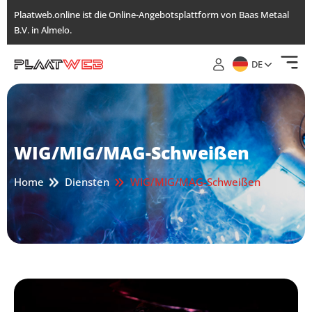
Direkt
Plaatweb.online ist die Online-Angebotsplattform von Baas Metaal
zum
B.V. in Almelo.
Inhalt
wechseln
DE
WIG/MIG/MAG-Schweißen
Home
Diensten
WIG/MIG/MAG-Schweißen