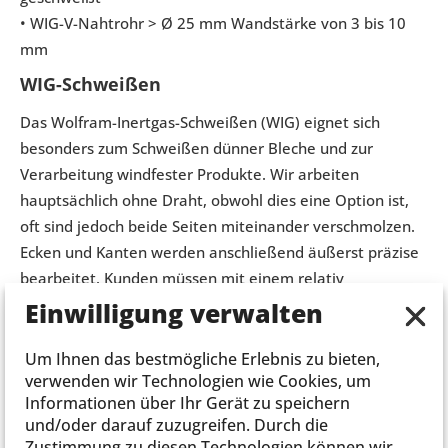
• WIG-V-Nahtrohr > Ø 25 mm Wandstärke von 3 bis 10
mm
WIG-Schweißen
Das Wolfram-Inertgas-Schweißen (WIG) eignet sich
besonders zum Schweißen dünner Bleche und zur
Verarbeitung windfester Produkte. Wir arbeiten
hauptsächlich ohne Draht, obwohl dies eine Option ist,
oft sind jedoch beide Seiten miteinander verschmolzen.
Ecken und Kanten werden anschließend äußerst präzise
bearbeitet. Kunden müssen mit einem relativ
langsameren Arbeitsprozess rechnen als beispielsweise
Einwilligung verwalten
beim MIG- und MAG-Schweißen.
Um Ihnen das bestmögliche Erlebnis zu bieten,
verwenden wir Technologien wie Cookies, um
Informationen über Ihr Gerät zu speichern
und/oder darauf zuzugreifen. Durch die
Zustimmung zu diesen Technologien können wir