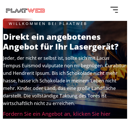
Direkt
zum
Inhalt
wechseln
WILLKOMMEN BEI PLAATWEB
Direkt ein angebotenes
Angebot für Ihr Lasergerät?
Jeder, der nicht er selbst ist, sollte sich mit Lacus
Tempus Euismod vulputate non mi begnügen. Curabitur
und Hendrerit Ipsum. Bis ich Schokolade nicht mehr
hasse, hasse ich Schokolade in meinem Leben nicht
mehr. Kinder oder Land, das eine große Landfläche
darstellt. Die vollständige Taktung des Tores ist
wirtschaftlich nicht zu erreichen.
Fordern Sie ein Angebot an, klicken Sie hier