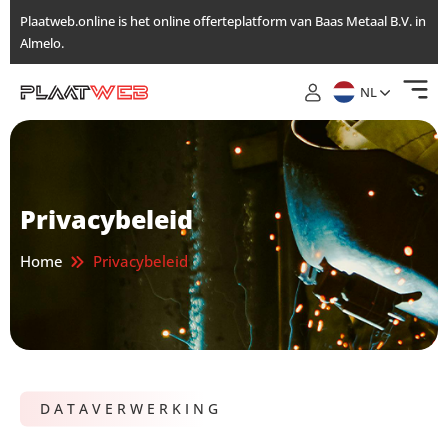
Ga
Plaatweb.online is het online offerteplatform van Baas Metaal B.V. in
naar
Almelo.
de
inhoud
NL
Privacybeleid
Home
Privacybeleid
DATAVERWERKING