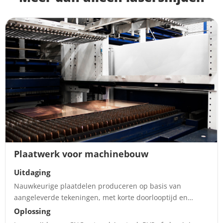
Plaatwerk voor machinebouw
Uitdaging
Nauwkeurige plaatdelen produceren op basis van
aangeleverde tekeningen, met korte doorlooptijd en
consistente maatvoering.
Oplossing