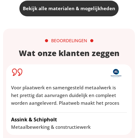
Bekijk alle materialen & mogelijkheden
BEOORDELINGEN
Wat onze klanten zeggen
Bij machinebouw draait het om duidelijke
specificaties, maatvoering en betrouwbare
opvolging. Via Plaatweb kunnen technische
aanvragen efficiënt worden ingediend en
beoordeeld.
Mako
Machinebouw & automatisering