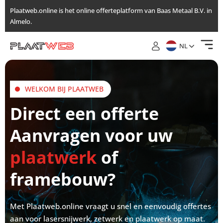
Ga
Plaatweb.online is het online offerteplatform van Baas Metaal B.V. in
naar
Almelo.
de
inhoud
NL
WELKOM BIJ PLAATWEB
Direct een offerte
Aanvragen voor uw
plaatwerk
of
framebouw?
Met Plaatweb.online vraagt u snel en eenvoudig offertes
aan voor lasersnijwerk, zetwerk en plaatwerk op maat.