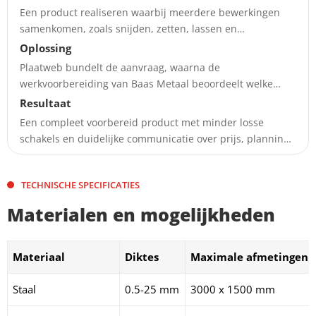
Een product realiseren waarbij meerdere bewerkingen
samenkomen, zoals snijden, zetten, lassen en
nabewerken.
Oplossing
Plaatweb bundelt de aanvraag, waarna de
werkvoorbereiding van Baas Metaal beoordeelt welke
bewerkingen nodig zijn.
Resultaat
Een compleet voorbereid product met minder losse
schakels en duidelijke communicatie over prijs, planning
en uitvoering.
TECHNISCHE SPECIFICATIES
Materialen en mogelijkheden
Materiaal
Diktes
Maximale afmetingen
Staal
0.5-25 mm
3000 x 1500 mm