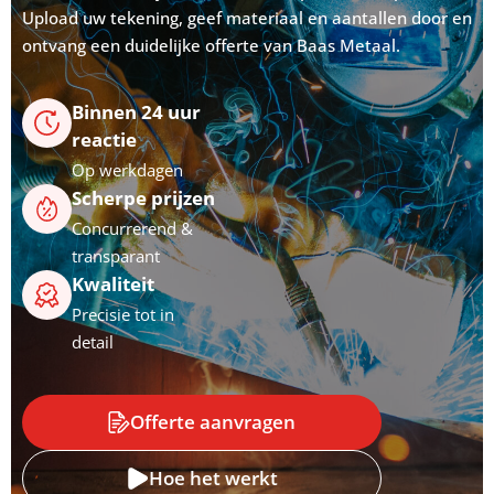
Upload uw tekening, geef materiaal en aantallen door en
ontvang een duidelijke offerte van Baas Metaal.
Binnen 24 uur
reactie
Op werkdagen
Scherpe prijzen
Concurrerend &
transparant
Kwaliteit
Precisie tot in
detail
Offerte aanvragen
Hoe het werkt