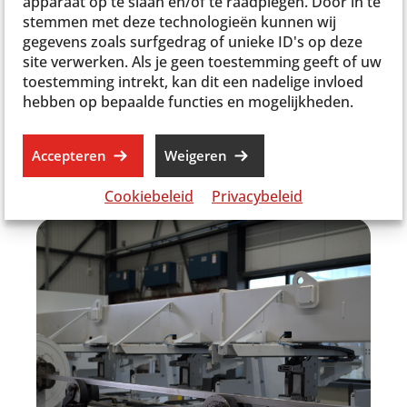
montage eenvoudig, strak en snel verloopt.
apparaat op te slaan en/of te raadplegen. Door in te
stemmen met deze technologieën kunnen wij
4. Kostenbesparend
gegevens zoals surfgedrag of unieke ID's op deze
site verwerken. Als je geen toestemming geeft of uw
Doordat meerdere bewerkingen worden vervangen door
toestemming intrekt, kan dit een nadelige invloed
één proces, dalen de productiekosten aanzienlijk.
hebben op bepaalde functies en mogelijkheden.
5. Ideaal voor serieproductie én maatwerk
Accepteren
Weigeren
Onze buislaser levert een constante kwaliteit, ongeacht
of het om een prototype of grote aantallen gaat.
Cookiebeleid
Privacybeleid