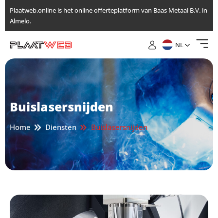
Ga
Plaatweb.online is het online offerteplatform van Baas Metaal B.V. in
naar
Almelo.
de
inhoud
NL
Buislasersnijden
Home
Diensten
Buislasersnijden