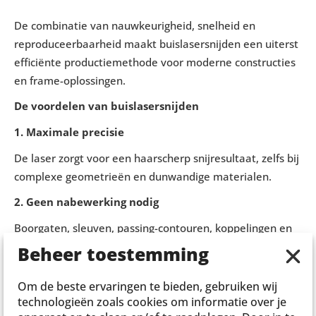
De combinatie van nauwkeurigheid, snelheid en
reproduceerbaarheid maakt buislasersnijden een uiterst
efficiënte productiemethode voor moderne constructies
en frame-oplossingen.
De voordelen van buislasersnijden
1. Maximale precisie
De laser zorgt voor een haarscherp snijresultaat, zelfs bij
complexe geometrieën en dunwandige materialen.
2. Geen nabewerking nodig
Boorgaten, sleuven, passing-contouren, koppelingen en
verbindingen worden direct in de buis gesneden.
Beheer toestemming
3. Sneller monteren
Om de beste ervaringen te bieden, gebruiken wij
Onderdelen sluiten perfect op elkaar aan, waardoor
technologieën zoals cookies om informatie over je