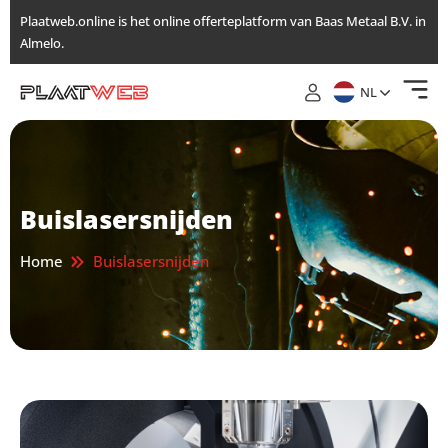
Ga
Plaatweb.online is het online offerteplatform van Baas Metaal B.V. in
naar
Almelo.
de
inhoud
NL
Buislasersnijden
Home
Buislasersnijden