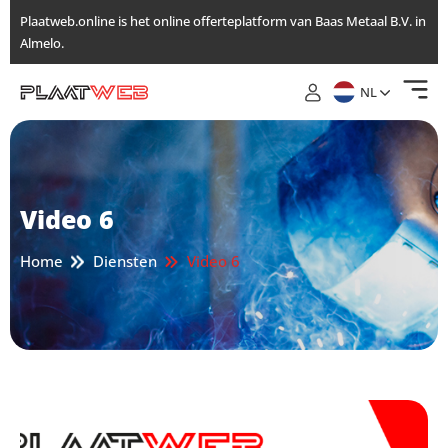
Ga
Plaatweb.online is het online offerteplatform van Baas Metaal B.V. in
naar
Almelo.
de
inhoud
NL
Video 6
Home
Diensten
Video 6