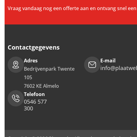
Vraag vandaag nog een offerte aan en ontvang snel een 
Contactgegevens
Adres
E-mail
info@plaatwe
Bedrijvenpark Twente
105
7602 KE Almelo
Telefoon
0546 577
300