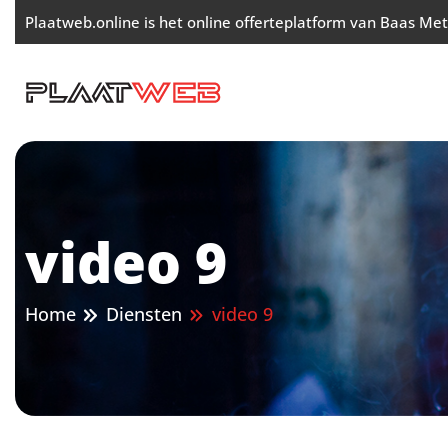
Ga
Plaatweb.online is het online offerteplatform van Baas Meta
naar
de
inhoud
video 9
Home
Diensten
video 9