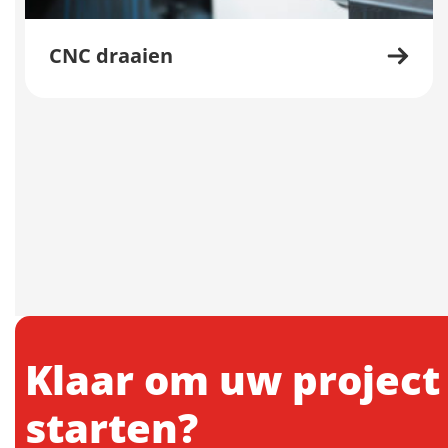
CNC draaien
Klaar om uw project
starten?