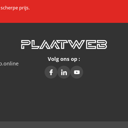
scherpe prijs.
Volg ons op :
b.online